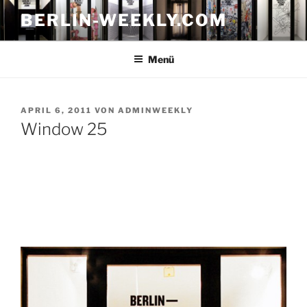
Zum
BERLIN-WEEKLY.COM
Inhalt
springen
Menü
VERÖFFENTLICHT
APRIL 6, 2011
VON
ADMINWEEKLY
AM
Window 25