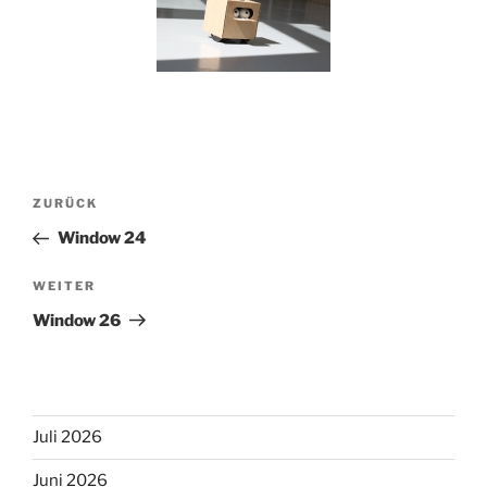
Beitragsnavigation
Vorheriger
ZURÜCK
Beitrag
Window 24
Nächster
WEITER
Beitrag
Window 26
Juli 2026
Juni 2026