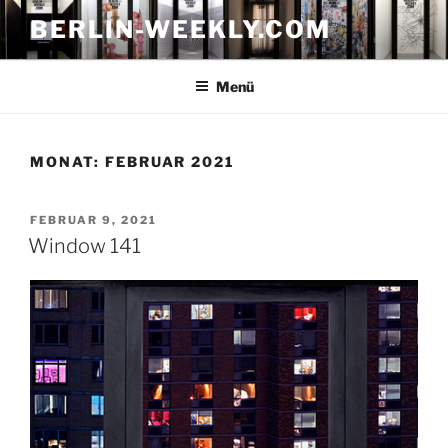
Zum
BERLIN-WEEKLY.COM
Inhalt
springen
Menü
MONAT:
FEBRUAR 2021
VERÖFFENTLICHT
FEBRUAR 9, 2021
AM
Window 141