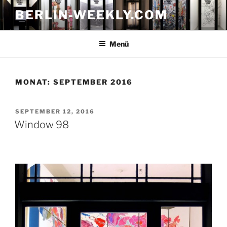
Zum
BERLIN-WEEKLY.COM
Inhalt
springen
Menü
MONAT:
SEPTEMBER 2016
VERÖFFENTLICHT
SEPTEMBER 12, 2016
AM
Window 98