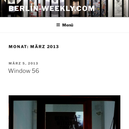
Zum
BERLIN-WEEKLY.COM
Inhalt
springen
Menü
MONAT:
MÄRZ 2013
VERÖFFENTLICHT
MÄRZ 5, 2013
AM
Window 56