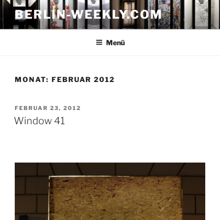
Zum
BERLIN-WEEKLY.COM
Inhalt
springen
Menü
MONAT:
FEBRUAR 2012
VERÖFFENTLICHT
FEBRUAR 23, 2012
AM
Window 41