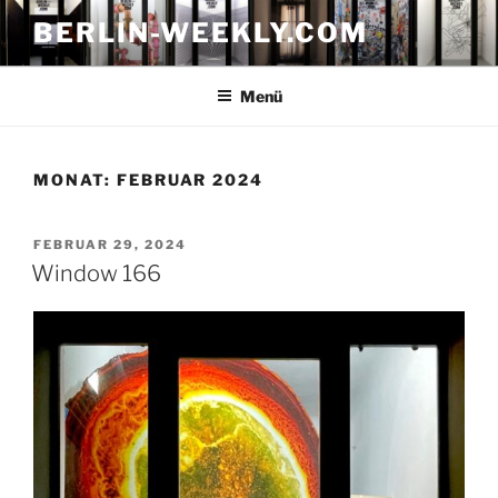
Zum
BERLIN-WEEKLY.COM
Inhalt
springen
Menü
MONAT:
FEBRUAR 2024
VERÖFFENTLICHT
FEBRUAR 29, 2024
AM
Window 166