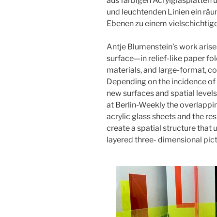
aus farbigen Acrylglasplatten
und leuchtenden Linien ein rä
Ebenen zu einem vielschichtige
Antje Blumenstein’s work arises
surface—in relief-like paper fo
materials, and large-format, co
Depending on the incidence of 
new surfaces and spatial levels.
at Berlin-Weekly the overlapp
acrylic glass sheets and the re
create a spatial structure that u
layered three- dimensional pict