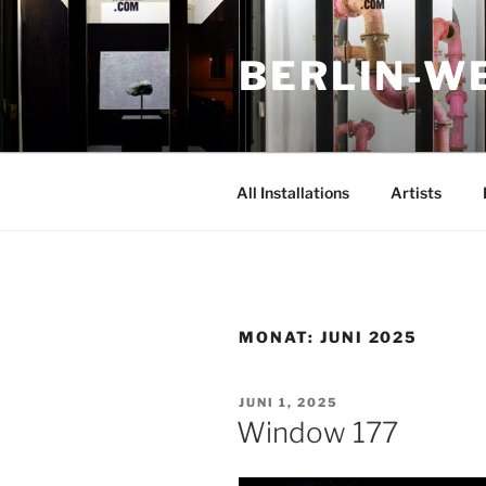
Zum
Inhalt
BERLIN-W
springen
All Installations
Artists
MONAT:
JUNI 2025
VERÖFFENTLICHT
JUNI 1, 2025
AM
Window 177