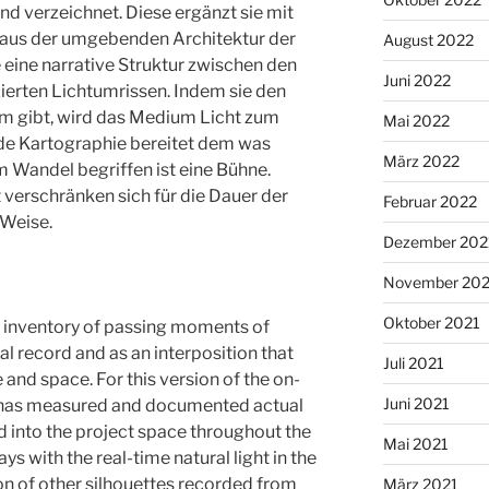
 verzeichnet. Diese ergänzt sie mit
aus der umgebenden Architektur der
August 2022
 eine narrative Struktur zwischen den
Juni 2022
zierten Lichtumrissen. Indem sie den
rm gibt, wird das Medium Licht zum
Mai 2022
de Kartographie bereitet dem was
März 2022
m Wandel begriffen ist eine Bühne.
erschränken sich für die Dauer der
Februar 2022
 Weise.
Dezember 202
November 202
Oktober 2021
e inventory of passing moments of
cal record and as an interposition that
Juli 2021
 and space. For this version of the on-
Juni 2021
st has measured and documented actual
d into the ­project space throughout the
Mai 2021
ys with the ­real-time ­natural light in the
n of other ­silhouettes ­recorded from
März 2021