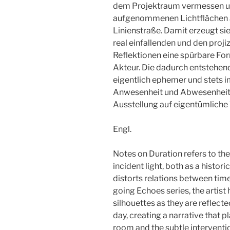
dem Projektraum vermessen und
aufgenommenen Lichtflächen 
Linienstraße. Damit erzeugt sie
real einfallenden und den proji
Reflektionen eine spürbare Fo
Akteur. Die dadurch entstehen
eigentlich ephemer und stets i
Anwesenheit und Abwesenheit v
Ausstellung auf eigentümliche
Engl.
Notes on Duration refers to th
incident light, both as a histori
distorts relations ­between time
going Echoes series, the arti
silhouettes as they are reflecte
day, creating a narrative that pla
room and the subtle interventio