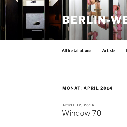
Zum
Inhalt
BERLIN-W
springen
All Installations
Artists
MONAT:
APRIL 2014
VERÖFFENTLICHT
APRIL 17, 2014
AM
Window 70