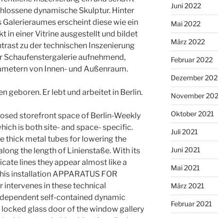
Juni 2022
chlossene dynamische Skulptur. Hinter
 Galerieraumes erscheint diese wie ein
Mai 2022
 in einer Vitrine ausgestellt und bildet
März 2022
rast zu der technischen Inszenierung
er Schaufenstergalerie aufnehmend,
Februar 2022
arametern von Innen- und Außenraum.
Dezember 202
n geboren. Er lebt und arbeitet in Berlin.
November 202
Oktober 2021
closed storefront space of Berlin-Weekly
which is both site- and space- specific.
Juli 2021
e thick metal tubes for lowering the
Juni 2021
long the length of Linienstaße. With its
ricate lines they appear almost like a
Mai 2021
th his installation APPARATUS FOR
intervenes in these technical
März 2021
ndependent self-contained dynamic
Februar 2021
e locked glass door of the window gallery