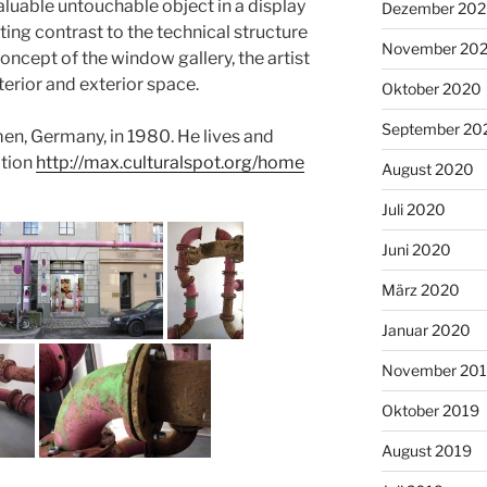
aluable untouchable object in a display
Dezember 20
ing contrast to the technical structure
November 20
oncept of the window gallery, the artist
terior and exterior space.
Oktober 2020
September 20
en, Germany, in 1980. He lives and
ation
http://max.culturalspot.org/home
August 2020
Juli 2020
Juni 2020
März 2020
Januar 2020
November 20
Oktober 2019
August 2019