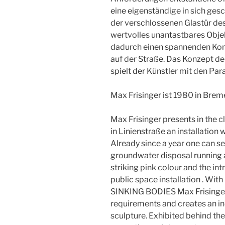
eine eigenständige in sich ges
der verschlossenen Glastür des
wertvolles unantastbares Objekt
dadurch einen spannenden Kont
auf der Straße. Das Konzept d
spielt der Künstler mit den P
Max Frisinger ist 1980 in Breme
Max Frisinger presents in the 
in Linienstraße an installation 
Already since a year one can se
groundwater disposal running a
striking pink colour and the int
public space installation . Wi
SINKING BODIES Max Frisinger 
requirements and creates an i
sculpture. Exhibited behind th