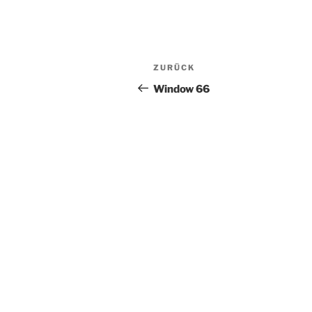
Beitragsnavigation
Vorheriger
ZURÜCK
Beitrag
Window 66