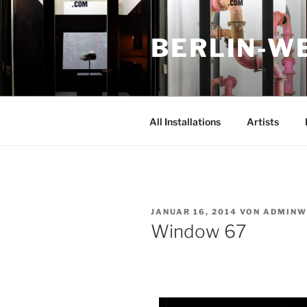
Zum
Inhalt
BERLIN-W
springen
All Installations
Artists
VERÖFFENTLICHT
JANUAR 16, 2014
VON
ADMINW
AM
Window 67