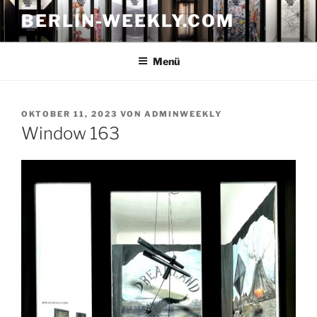
Zum
BERLIN-WEEKLY.COM
Inhalt
springen
Menü
VERÖFFENTLICHT
OKTOBER 11, 2023
VON
ADMINWEEKLY
AM
Window 163