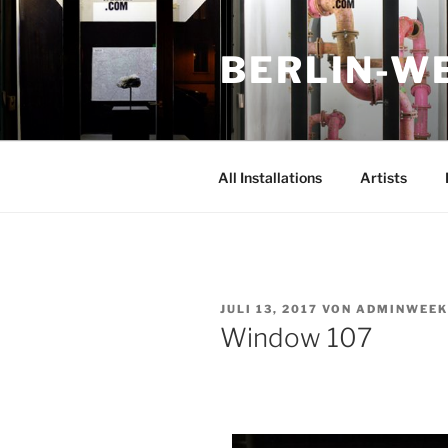
Zum
Inhalt
BERLIN-W
springen
All Installations
Artists
VERÖFFENTLICHT
JULI 13, 2017
VON
ADMINWEEK
AM
Window 107