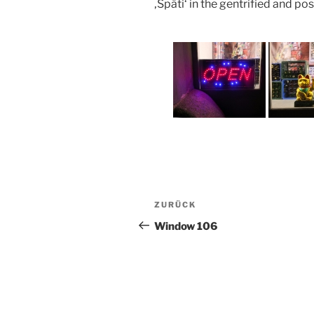
‚Späti‘ in the gentrified and po
Beitragsnavigation
Vorheriger
ZURÜCK
Beitrag
Window 106