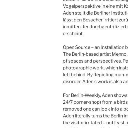
Vogelperspektive in eine mit Ko
Aden stellt die Berliner Institu
lässt den Besucher irritiert zurü
inmitten der durchgentrifiziert
erscheint.
Open Source – an Installation 
The Berlin-based artist Menno 
of spaces and perspectives. Pe
photographic work, which inst
left behind. By depicting man-
disorder, Aden’s work is also an
For Berlin-Weekly, Aden shows a
24/7 corner-shop) from a birds 
removed one can look into a 
Aden literally turns the Berlin in
the visitor irritated – not leas