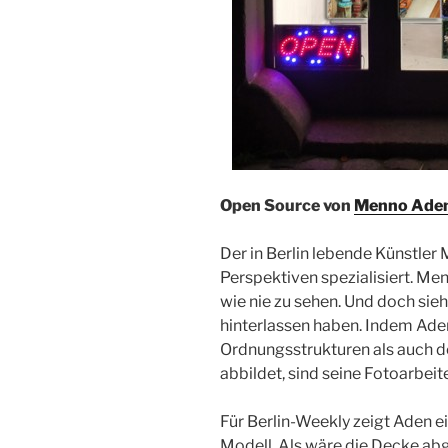
Open Source von
Menno Ade
Der in Berlin lebende Künstle
Perspektiven spezialisiert. Me
wie nie zu sehen. Und doch sieh
hinterlassen haben. Indem A
Ordnungsstrukturen als auch d
abbildet, sind seine Fotoarbeit
Für Berlin-Weekly zeigt Aden e
Modell. Als wäre die Decke ab