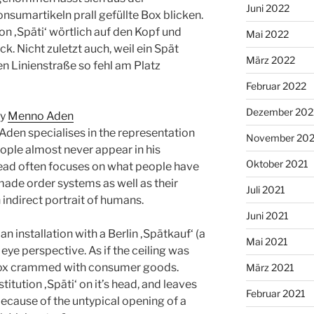
Juni 2022
nsumartikeln prall gefüllte Box blicken.
tion ‚Späti‘ wörtlich auf den Kopf und
Mai 2022
ck. Nicht zuletzt auch, weil ein Spät
März 2022
en Linienstraße so fehl am Platz
Februar 2022
Dezember 202
by
Menno Aden
Aden specialises in the representation
November 202
ople almost never appear in his
Oktober 2021
ead often focuses on what people have
made order systems as well as their
Juli 2021
 indirect portrait of humans.
Juni 2021
n installation with a Berlin ‚Spätkauf‘ (a
Mai 2021
eye perspective. As if the ceiling was
box crammed with consumer goods.
März 2021
stitution ‚Späti‘ on it’s head, and leaves
Februar 2021
t because of the untypical opening of a