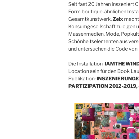
Seit fast 20 Jahren inszeniert C
Form boutique-ähnlichen Instal
Gesamtkunstwerk.
Zeix
macht 
Konsumgesellschaft zu eigen u
Massenmedien, Mode, Popkultur
Schönheitselementen aus versc
und untersuchen die Code von 
Die Installation
IAMTHEWIN
Location sein für den Book La
Publikation:
INSZENIERUNGE
PARTIZIPATION 2012-2019,