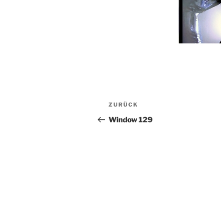
Beitragsnavigation
Vorheriger
ZURÜCK
Beitrag
Window 129