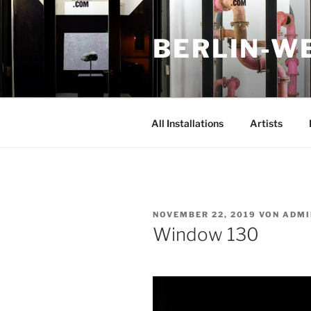
Zum
Inhalt
BERLIN-W
springen
All Installations
Artists
VERÖFFENTLICHT
NOVEMBER 22, 2019
VON
ADMI
AM
Window 130